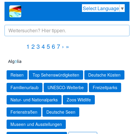
Select Language
▼
1
2
3
4
5
6
7
›
»
Reisen
Top Sehenswürdigkeiten
Deutsche Küsten
Familienurlaub
UNESCO-Welterbe
Freizeitparks
Natur- und Nationalparks
Zoos Wildlife
Ferienstraßen
Deutsche Seen
Museen und Ausstellungen