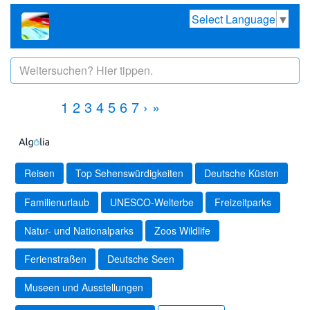
Select Language
▼
1
2
3
4
5
6
7
›
»
Reisen
Top Sehenswürdigkeiten
Deutsche Küsten
Familienurlaub
UNESCO-Welterbe
Freizeitparks
Natur- und Nationalparks
Zoos Wildlife
Ferienstraßen
Deutsche Seen
Museen und Ausstellungen