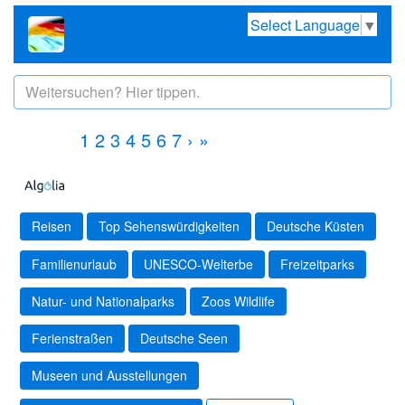
Select Language
▼
1
2
3
4
5
6
7
›
»
Reisen
Top Sehenswürdigkeiten
Deutsche Küsten
Familienurlaub
UNESCO-Welterbe
Freizeitparks
Natur- und Nationalparks
Zoos Wildlife
Ferienstraßen
Deutsche Seen
Museen und Ausstellungen