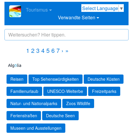
Select Language
▼
Tourismus
Verwandte Seiten
1
2
3
4
5
6
7
›
»
Reisen
Top Sehenswürdigkeiten
Deutsche Küsten
Familienurlaub
UNESCO-Welterbe
Freizeitparks
Natur- und Nationalparks
Zoos Wildlife
Ferienstraßen
Deutsche Seen
Museen und Ausstellungen