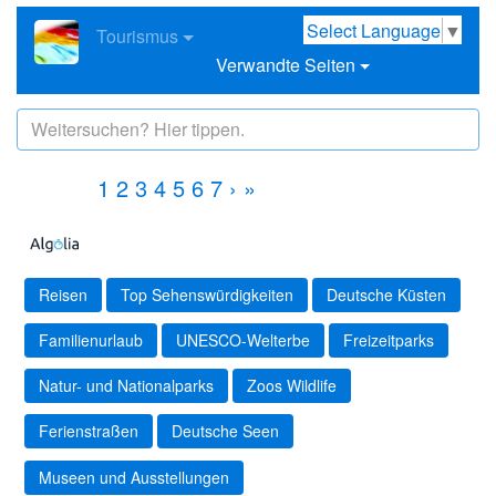
Select Language
▼
Tourismus
Verwandte Seiten
1
2
3
4
5
6
7
›
»
Reisen
Top Sehenswürdigkeiten
Deutsche Küsten
Familienurlaub
UNESCO-Welterbe
Freizeitparks
Natur- und Nationalparks
Zoos Wildlife
Ferienstraßen
Deutsche Seen
Museen und Ausstellungen