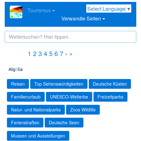
Select Language
▼
Tourismus
Verwandte Seiten
1
2
3
4
5
6
7
›
»
Reisen
Top Sehenswürdigkeiten
Deutsche Küsten
Familienurlaub
UNESCO-Welterbe
Freizeitparks
Natur- und Nationalparks
Zoos Wildlife
Ferienstraßen
Deutsche Seen
Museen und Ausstellungen