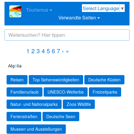
Select Language
▼
Tourismus
Verwandte Seiten
1
2
3
4
5
6
7
›
»
Reisen
Top Sehenswürdigkeiten
Deutsche Küsten
Familienurlaub
UNESCO-Welterbe
Freizeitparks
Natur- und Nationalparks
Zoos Wildlife
Ferienstraßen
Deutsche Seen
Museen und Ausstellungen