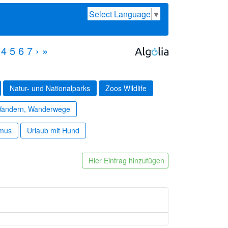
Select Language
▼
4
5
6
7
›
»
Natur- und Nationalparks
Zoos Wildlife
andern, Wanderwege
smus
Urlaub mit Hund
Hier Eintrag hinzufügen