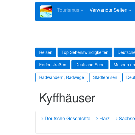
Tourismus
Verwandte Seiten
Reisen
Top Sehenswürdigkeiten
Deutsche
Ferienstraßen
Deutsche Seen
Museen un
Radwandern, Radwege
Städtereisen
Deut
Kyffhäuser
Deutsche Geschichte
Harz
Sachse