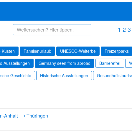
1
2
3
 Küsten
Familienurlaub
UNESCO-Welterbe
Freizeitparks
d Ausstellungen
Germany seen from abroad
Barrierefrei
W
sche Geschichte
Historische Ausstellungen
Gesundheitstouri
n-Anhalt
Thüringen