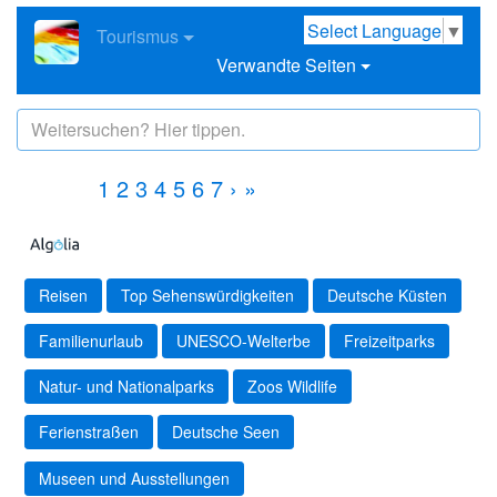
Select Language
▼
Tourismus
Verwandte Seiten
1
2
3
4
5
6
7
›
»
Reisen
Top Sehenswürdigkeiten
Deutsche Küsten
Familienurlaub
UNESCO-Welterbe
Freizeitparks
Natur- und Nationalparks
Zoos Wildlife
Ferienstraßen
Deutsche Seen
Museen und Ausstellungen