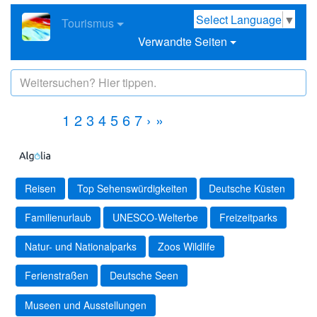
Select Language
▼
Tourismus
Verwandte Seiten
1
2
3
4
5
6
7
›
»
Reisen
Top Sehenswürdigkeiten
Deutsche Küsten
Familienurlaub
UNESCO-Welterbe
Freizeitparks
Natur- und Nationalparks
Zoos Wildlife
Ferienstraßen
Deutsche Seen
Museen und Ausstellungen