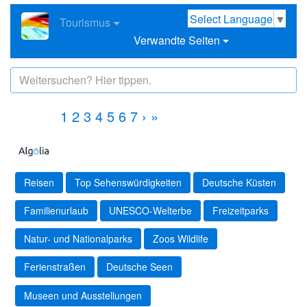
Select Language
▼
Tourismus
Verwandte Seiten
1
2
3
4
5
6
7
›
»
Reisen
Top Sehenswürdigkeiten
Deutsche Küsten
Familienurlaub
UNESCO-Welterbe
Freizeitparks
Natur- und Nationalparks
Zoos Wildlife
Ferienstraßen
Deutsche Seen
Museen und Ausstellungen