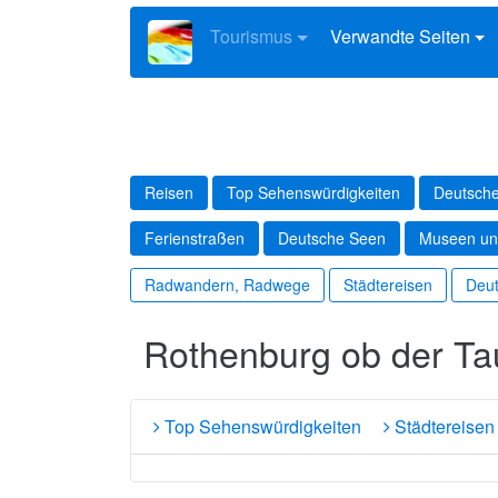
Tourismus
Verwandte Seiten
Reisen
Top Sehenswürdigkeiten
Deutsche
Ferienstraßen
Deutsche Seen
Museen un
Radwandern, Radwege
Städtereisen
Deut
Rothenburg ob der Ta
Top Sehenswürdigkeiten
Städtereisen