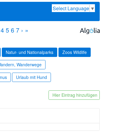
Select Language
▼
4
5
6
7
›
»
Natur- und Nationalparks
Zoos Wildlife
andern, Wanderwege
smus
Urlaub mit Hund
Hier Eintrag hinzufügen