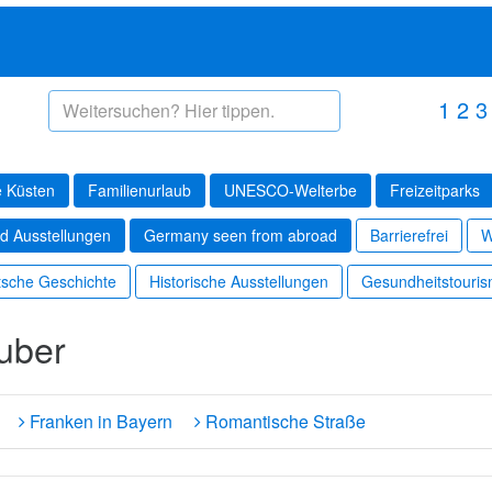
1
2
3
 Küsten
Familienurlaub
UNESCO-Welterbe
Freizeitparks
d Ausstellungen
Germany seen from abroad
Barrierefrei
W
sche Geschichte
Historische Ausstellungen
Gesundheitstouri
uber
Franken in Bayern
Romantische Straße