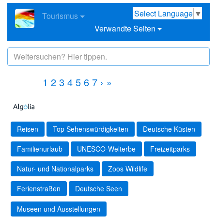
Select Language
▼
Tourismus
Verwandte Seiten
1
2
3
4
5
6
7
›
»
Reisen
Top Sehenswürdigkeiten
Deutsche Küsten
Familienurlaub
UNESCO-Welterbe
Freizeitparks
Natur- und Nationalparks
Zoos Wildlife
Ferienstraßen
Deutsche Seen
Museen und Ausstellungen