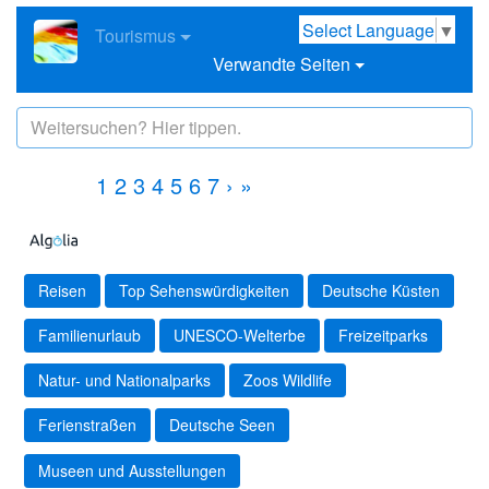
Select Language
▼
Tourismus
Verwandte Seiten
1
2
3
4
5
6
7
›
»
Reisen
Top Sehenswürdigkeiten
Deutsche Küsten
Familienurlaub
UNESCO-Welterbe
Freizeitparks
Natur- und Nationalparks
Zoos Wildlife
Ferienstraßen
Deutsche Seen
Museen und Ausstellungen